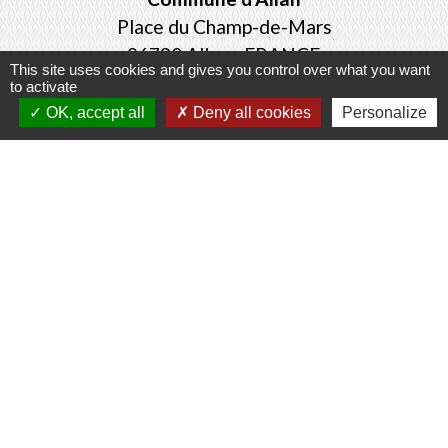
Place du Champ-de-Mars
26780 Allan - FRANCE
This site uses cookies and gives you control over what you want
+33 4 75 46 60 62
to activate
OK, accept all
Deny all cookies
Personalize
Contact par formulaire
Mentions légales
-
Politique de confidentialité
-
Accessibilité
-
Plan du site
-
Gestion des cookies
Site créé en partenariat avec Réseau des Communes