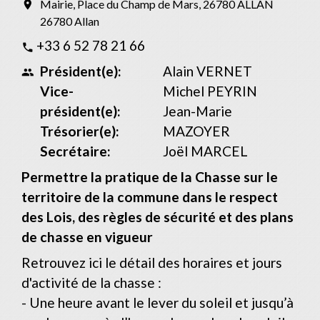
Mairie, Place du Champ de Mars, 26780 ALLAN
location_on
26780 Allan
+33 6 52 78 21 66
phone
Président(e):
Alain VERNET
people
Vice-
Michel PEYRIN
président(e):
Jean-Marie
Trésorier(e):
MAZOYER
Secrétaire:
Joël MARCEL
Permettre la pratique de la Chasse sur le
territoire de la commune dans le respect
des Lois, des règles de sécurité et des plans
de chasse en vigueur
Retrouvez ici le détail des horaires et jours
d'activité de la chasse :
- Une heure avant le lever du soleil et jusqu’à