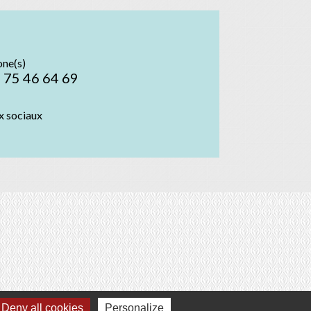
one(s)
 75 46 64 69
x sociaux
Deny all cookies
Personalize