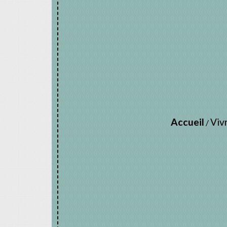
Accueil
Vivr
/