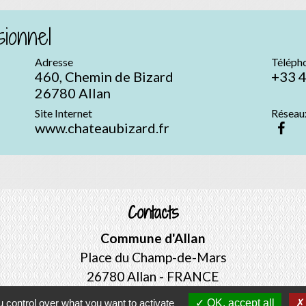
ionnel
Adresse
Téléph
460, Chemin de Bizard
+33 4
26780 Allan
Site Internet
Réseau
www.chateaubizard.fr
Contacts
Commune d'Allan
Place du Champ-de-Mars
26780 Allan - FRANCE
+33 4 75 46 60 62
 control over what you want to activate
OK, accept all