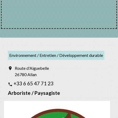
Environnement / Entretien / Développement durable
Route d'Aiguebelle
location_on
26780 Allan
+33 6 65 47 71 23
phone
Arboriste / Paysagiste