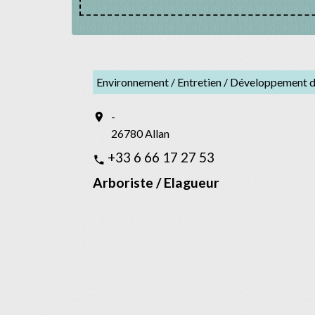
Environnement / Entretien / Développement 
-
location_on
26780 Allan
+33 6 66 17 27 53
phone
Arboriste / Elagueur