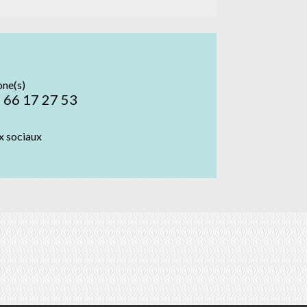
one(s)
 66 17 27 53
x sociaux