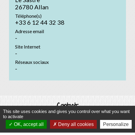
26780 Allan
Téléphone(s)
+33 6 12 44 32 38
Adresse email
-
Site Internet
-
Réseaux sociaux
-
Contacts
This site uses cookies and gives you control over what you want
Commune d'Allan
to activate
OK, accept all
Deny all cookies
Personalize
Place du Champ-de-Mars
26780 Allan - FRANCE