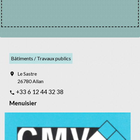
Bâtiments / Travaux publics
Le Sastre
location_on
26780 Allan
+33 6 12 44 32 38
phone
Menuisier