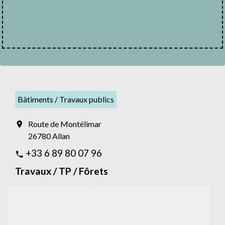
Bâtiments / Travaux publics
Route de Montélimar
location_on
26780 Allan
+33 6 89 80 07 96
phone
Travaux / TP / Fôrets