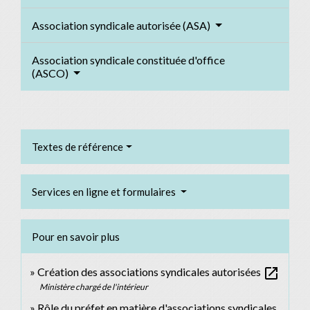
Association syndicale autorisée (ASA)
Association syndicale constituée d'office
(ASCO)
Textes de référence
Services en ligne et formulaires
Pour en savoir plus
open_in_new
Création des associations syndicales autorisées
Ministère chargé de l'intérieur
Rôle du préfet en matière d'associations syndicales