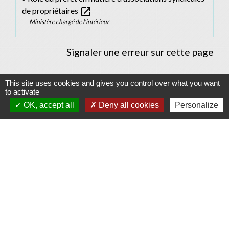
open_in_new
de propriétaires
Ministère chargé de l'intérieur
Signaler une erreur sur cette page
This site uses cookies and gives you control over what you want
to activate
OK, accept all
Deny all cookies
Personalize
Contacts
Commune d'Allan
Place du Champ-de-Mars
26780 Allan - FRANCE
+33 4 75 46 60 62
Contact par formulaire