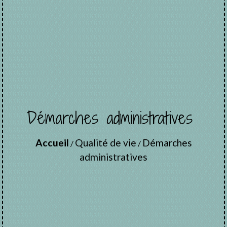
Démarches administratives
Accueil
Qualité de vie
Démarches
/
/
administratives