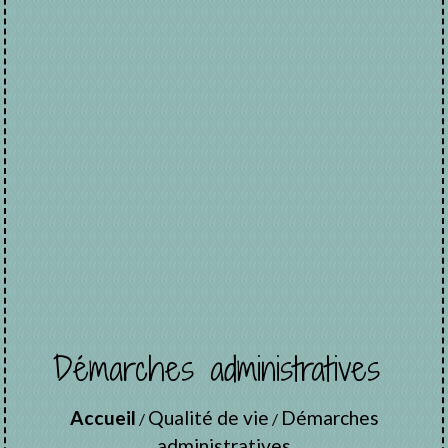
Démarches administratives
Accueil
Qualité de vie
Démarches
/
/
administratives