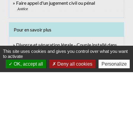
Faire appel d'un jugement civil ou pénal
Justice
Pour en savoir plus
Divorce et séparation légale - Couple installé dans
This site uses cookies and gives you control over what you want
open_in_new
l'Union européenne
to activate
Commission européenne
OK, accept all
Deny all cookies
Personalize
Établissement de la conventions d'honoraires
open_in_new
d'avocat en matière de divorce
Conseil national des barreaux
open_in_new
Divorce et partage des biens
Notaires de France
Signaler une erreur sur cette page