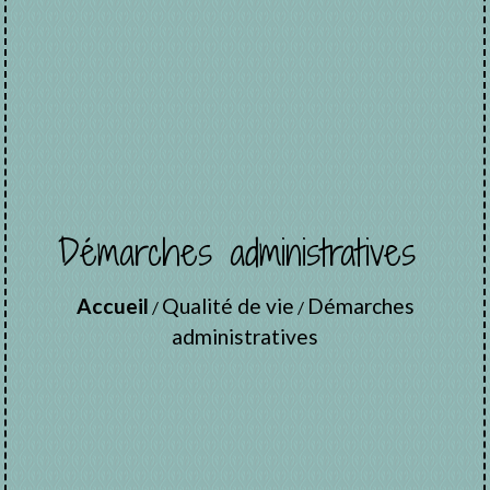
Démarches administratives
Accueil
Qualité de vie
Démarches
/
/
administratives