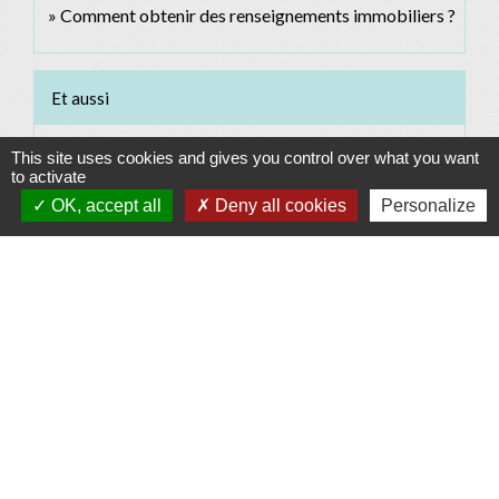
Comment obtenir des renseignements immobiliers ?
Et aussi
Achat d'un terrain
This site uses cookies and gives you control over what you want
to activate
Logement
OK, accept all
Deny all cookies
Personalize
Achat ou vente d'un logement
Logement
Pour en savoir plus
open_in_new
Parcelles cadastrales
Institut national de l'information géographique et forestière (IGN)
Usage et diffusion de la documentation cadastrale
open_in_new
Ministère chargé des finances