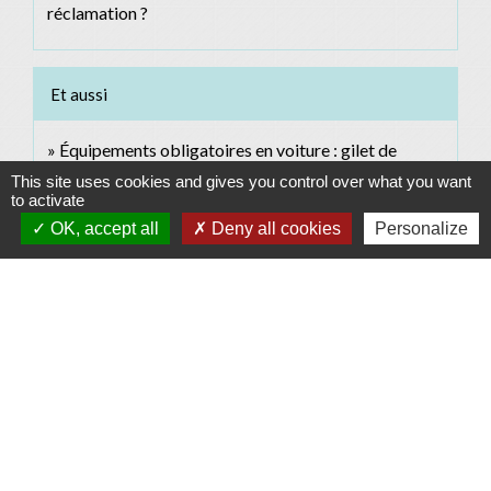
réclamation ?
Et aussi
Équipements obligatoires en voiture : gilet de
sécurité, triangle...
This site uses cookies and gives you control over what you want
Transports - Mobilité
to activate
OK, accept all
Deny all cookies
Personalize
Signaler une erreur sur cette page
Contacts
Commune d'Allan
Place du Champ-de-Mars
26780 Allan - FRANCE