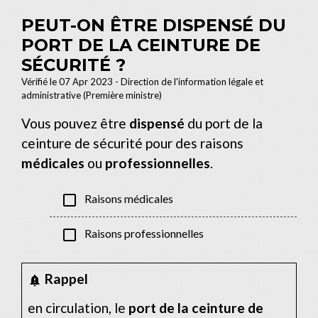
PEUT-ON ÊTRE DISPENSÉ DU
PORT DE LA CEINTURE DE
SÉCURITÉ ?
Vérifié le 07 Apr 2023 - Direction de l'information légale et
administrative (Première ministre)
Vous pouvez être
dispensé
du port de la
ceinture de sécurité pour des raisons
médicales
ou
professionnelles
.
check_box_outline_blank
Raisons médicales
check_box_outline_blank
Raisons professionnelles
Rappel
notification_important
en circulation, le
port de la ceinture de