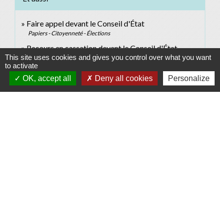
Faire appel devant le Conseil d'État
Papiers - Citoyenneté - Élections
Recours en cassation devant le Conseil d'État
This site uses cookies and gives you control over what you want
Papiers - Citoyenneté - Élections
to activate
OK, accept all
Deny all cookies
Personalize
Signaler une erreur sur cette page
Contacts
Commune d'Allan
Place du Champ-de-Mars
26780 Allan - FRANCE
+33 4 75 46 60 62
Contact par formulaire