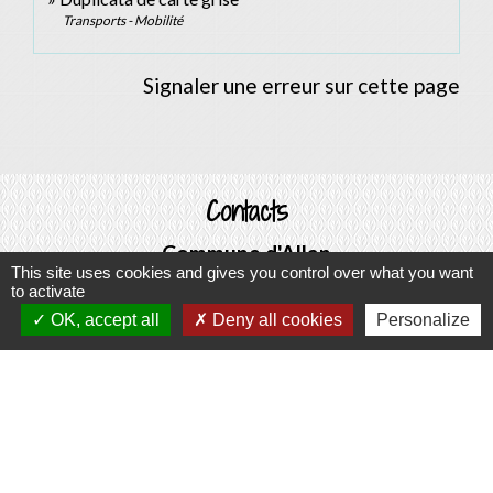
Transports - Mobilité
Signaler une erreur sur cette page
Contacts
Commune d'Allan
This site uses cookies and gives you control over what you want
Place du Champ-de-Mars
to activate
26780 Allan - FRANCE
OK, accept all
Deny all cookies
Personalize
+33 4 75 46 60 62
Contact par formulaire