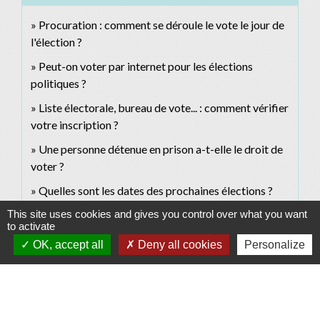
Procuration : comment se déroule le vote le jour de
l'élection ?
Peut-on voter par internet pour les élections
politiques ?
Liste électorale, bureau de vote... : comment vérifier
votre inscription ?
Une personne détenue en prison a-t-elle le droit de
voter ?
Quelles sont les dates des prochaines élections ?
This site uses cookies and gives you control over what you want
to activate
Pour en savoir plus
OK, accept all
Deny all cookies
Personalize
Faire une procuration en ligne : réponse aux questions
open_in_new
fréquentes
Ministère chargé de l'intérieur