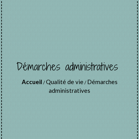
Démarches administratives
Accueil
Qualité de vie
Démarches
/
/
administratives