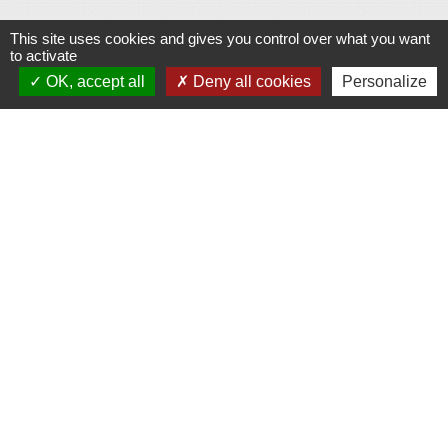
This site uses cookies and gives you control over what you want
Contacts
to activate
OK, accept all
Deny all cookies
Personalize
Commune d'Allan
Place du Champ-de-Mars
26780 Allan - FRANCE
+33 4 75 46 60 62
Contact par formulaire
Mentions légales
-
Politique de confidentialité
-
Accessibilité
-
Plan du site
-
Gestion des cookies