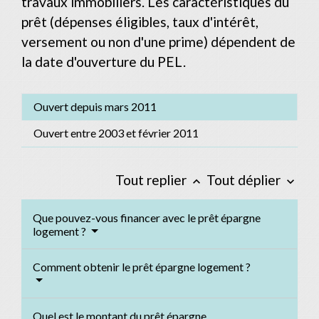
travaux immobiliers. Les caractéristiques du
prêt (dépenses éligibles, taux d'intérêt,
versement ou non d'une prime) dépendent de
la date d'ouverture du PEL.
Ouvert depuis mars 2011
Ouvert entre 2003 et février 2011
Tout replier
Tout déplier
keyboard_arrow_up
keyboard_arrow_down
Que pouvez-vous financer avec le prêt épargne
logement ?
Comment obtenir le prêt épargne logement ?
Quel est le montant du prêt épargne