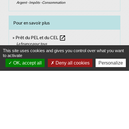
Argent - Impôts - Consommation
Pour en savoir plus
open_in_new
Prêt du PEL et du CEL
La finance pour tous
This site uses cookies and gives you control over what you want
open_in_new
PEL et prime d'État
to activate
La finance pour tous
OK, accept all
Deny all cookies
Personalize
Comment faire si...
Je veux obtenir un crédit immobilier
Signaler une erreur sur cette page