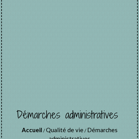
Démarches administratives
Accueil
Qualité de vie
Démarches
/
/
administratives