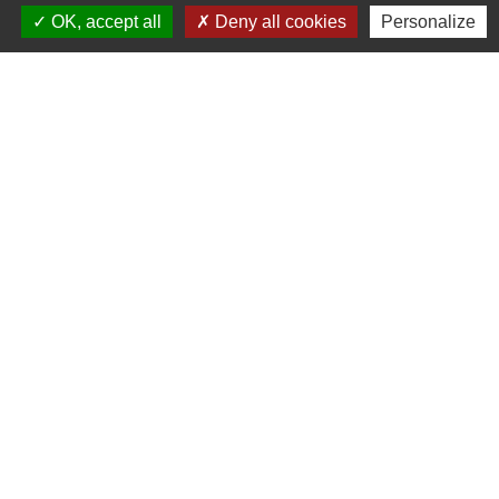
OK, accept all
Deny all cookies
Personalize
Contacts
Commune d'Allan
Place du Champ-de-Mars
26780 Allan - FRANCE
+33 4 75 46 60 62
Contact par formulaire
Mentions légales
-
Politique de confidentialité
-