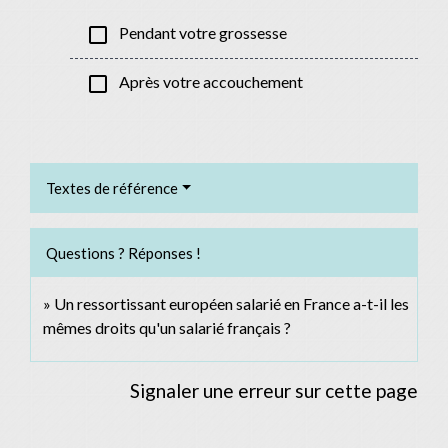
check_box_outline_blank
Pendant votre grossesse
check_box_outline_blank
Après votre accouchement
Textes de référence
Questions ? Réponses !
Un ressortissant européen salarié en France a-t-il les
mêmes droits qu'un salarié français ?
Signaler une erreur sur cette page