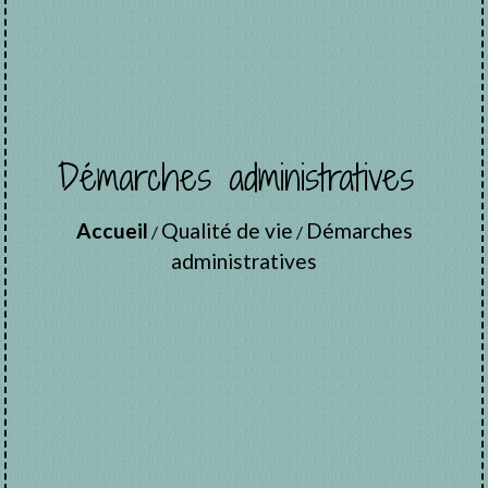
Démarches administratives
Accueil
Qualité de vie
Démarches
/
/
administratives