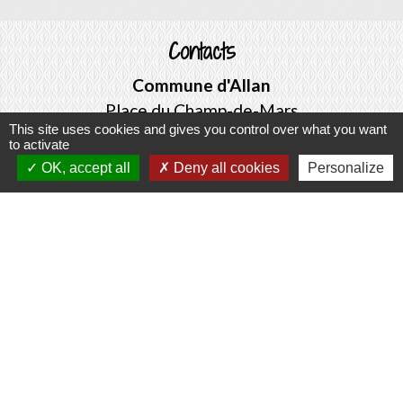
Contacts
Commune d'Allan
Place du Champ-de-Mars
This site uses cookies and gives you control over what you want
26780 Allan - FRANCE
to activate
+33 4 75 46 60 62
OK, accept all
Deny all cookies
Personalize
Contact par formulaire
Mentions légales
-
Politique de confidentialité
-
Accessibilité
-
Plan du site
-
Gestion des cookies