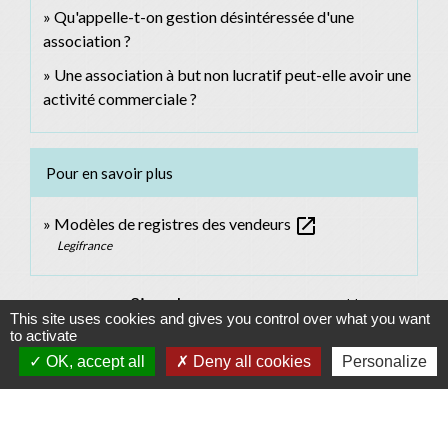
Qu'appelle-t-on gestion désintéressée d'une
association ?
Une association à but non lucratif peut-elle avoir une
activité commerciale ?
Pour en savoir plus
open_in_new
Modèles de registres des vendeurs
Legifrance
Signaler une erreur sur cette page
This site uses cookies and gives you control over what you want
to activate
OK, accept all
Deny all cookies
Personalize
Contacts