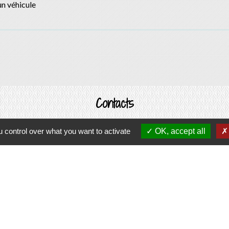
un véhicule
Contacts
Commune d'Allan
 control over what you want to activate
OK, accept all
Place du Champ-de-Mars
26780 Allan - FRANCE
+33 4 75 46 60 62
Contact par formulaire