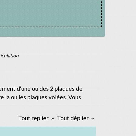
iculation
èvement d'une ou des 2 plaques de
e la ou les plaques volées. Vous
Tout replier
Tout déplier
keyboard_arrow_up
keyboard_arrow_down