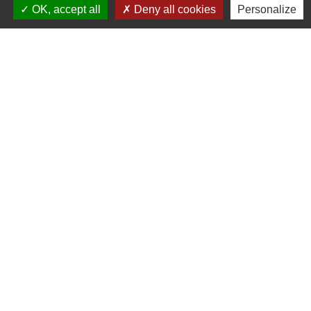
OK, accept all
Deny all cookies
Personalize
Contacts
Commune d'Allan
Place du Champ-de-Mars
26780 Allan - FRANCE
+33 4 75 46 60 62
Contact par formulaire
Mentions légales
-
Politique de confidentialité
-
Accessibilité
-
Plan du site
-