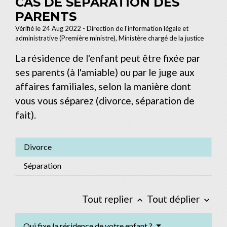
CAS DE SÉPARATION DES
PARENTS
Vérifié le 24 Aug 2022 - Direction de l'information légale et
administrative (Première ministre), Ministère chargé de la justice
La résidence de l'enfant peut être fixée par
ses parents (à l'amiable) ou par le juge aux
affaires familiales, selon la manière dont
vous vous séparez (divorce, séparation de
fait).
Divorce
Séparation
Tout replier
Tout déplier
keyboard_arrow_up
keyboard_arrow_down
Qui fixe la résidence de votre enfant ?