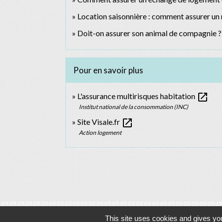
Location saisonnière : comment assurer un
Doit-on assurer son animal de compagnie ?
Pour en savoir plus
open_in_new
L'assurance multirisques habitation
Institut national de la consommation (INC)
open_in_new
Site Visale.fr
Action logement
This site uses cookies and gives you