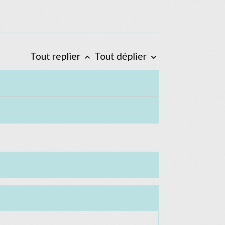
Tout replier
Tout déplier
keyboard_arrow_up
keyboard_arrow_down