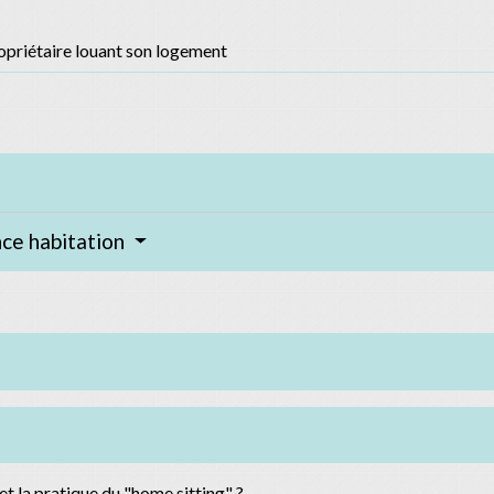
opriétaire louant son logement
nce habitation
 la pratique du "home sitting" ?