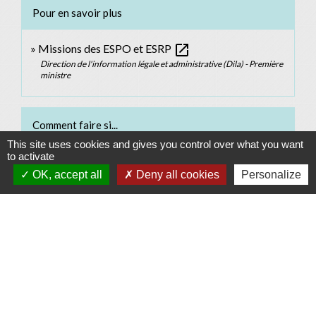
Pour en savoir plus
open_in_new
Missions des ESPO et ESRP
Direction de l'information légale et administrative (Dila) - Première
ministre
Comment faire si...
This site uses cookies and gives you control over what you want
to activate
Je suis en situation de handicap
OK, accept all
Deny all cookies
Personalize
Signaler une erreur sur cette page
Contacts
Commune d'Allan