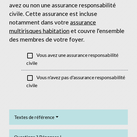
avez ou non une assurance responsabilité
civile. Cette assurance est incluse
notamment dans votre
assurance
multirisques habitation
et couvre l'ensemble
des membres de votre foyer.
check_box_outline_blank
Vous avez une assurance responsabilité
civile
check_box_outline_blank
Vous n'avez pas d'assurance responsabilité
civile
Textes de référence
Questions ? Réponses !