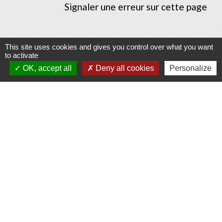
Signaler une erreur sur cette page
This site uses cookies and gives you control over what you want
to activate
Contacts
OK, accept all
Deny all cookies
Personalize
Commune d'Allan
Place du Champ-de-Mars
26780 Allan - FRANCE
+33 4 75 46 60 62
Contact par formulaire
Mentions légales
-
Politique de confidentialité
-