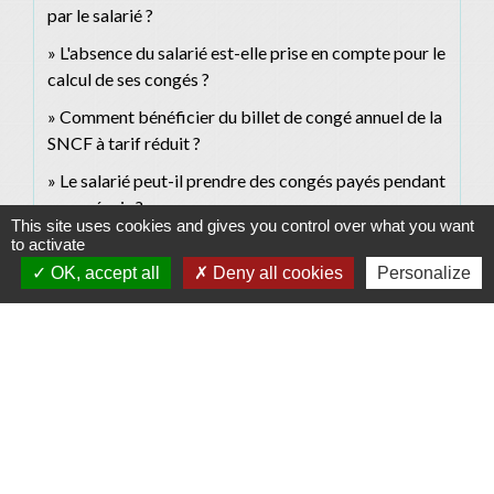
par le salarié ?
L'absence du salarié est-elle prise en compte pour le
calcul de ses congés ?
Comment bénéficier du billet de congé annuel de la
SNCF à tarif réduit ?
Le salarié peut-il prendre des congés payés pendant
son préavis ?
This site uses cookies and gives you control over what you want
Avez-vous le droit à des congés payés pendant votre
to activate
CDD ?
OK, accept all
Deny all cookies
Personalize
Jour férié pendant les congés d'un salarié : quelles
sont les règles ?
Un ressortissant européen salarié en France a-t-il les
mêmes droits qu'un salarié français ?
Signaler une erreur sur cette page