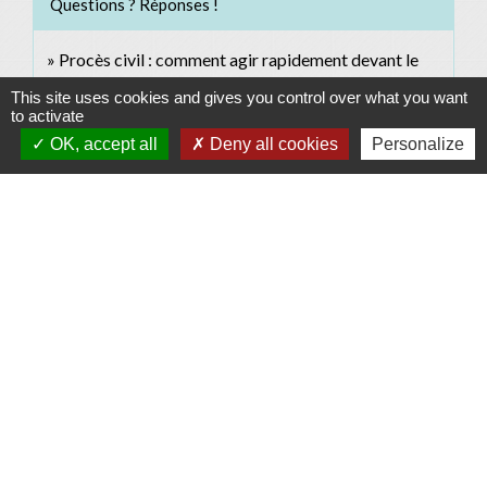
Questions ? Réponses !
Procès civil : comment agir rapidement devant le
tribunal ?
This site uses cookies and gives you control over what you want
to activate
OK, accept all
Deny all cookies
Personalize
Signaler une erreur sur cette page
Contacts
Commune d'Allan
Place du Champ-de-Mars
26780 Allan - FRANCE
+33 4 75 46 60 62
Contact par formulaire