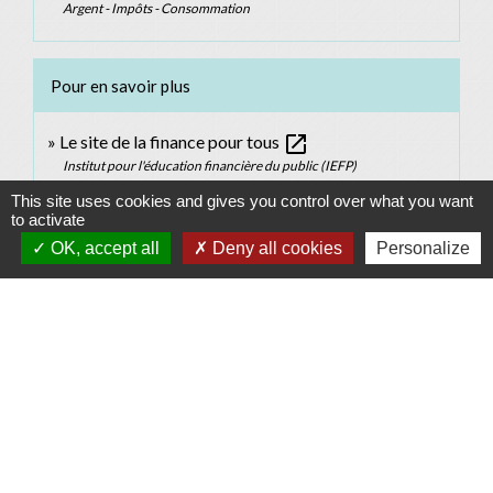
Argent - Impôts - Consommation
Pour en savoir plus
open_in_new
Le site de la finance pour tous
Institut pour l'éducation financière du public (IEFP)
open_in_new
Assurance vie : la clause bénéficiaire
This site uses cookies and gives you control over what you want
to activate
Autorité de contrôle prudentiel et de résolution (ACPR)
OK, accept all
Deny all cookies
Personalize
Signaler une erreur sur cette page
Contacts
Commune d'Allan
Place du Champ-de-Mars