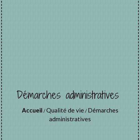
Démarches administratives
Accueil
Qualité de vie
Démarches
/
/
administratives