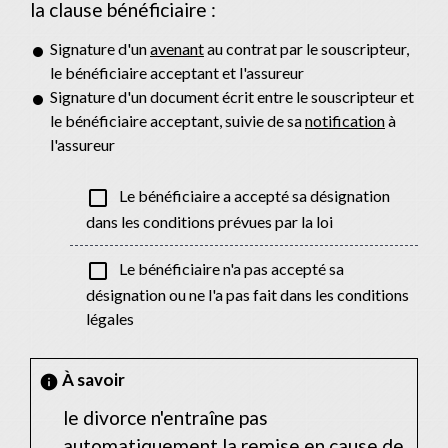
la clause bénéficiaire :
Signature d'un
avenant
au contrat par le souscripteur,
le bénéficiaire acceptant et l'assureur
Signature d'un document écrit entre le souscripteur et
le bénéficiaire acceptant, suivie de sa
notification
à
l'assureur
check_box_outline_blank
Le bénéficiaire a accepté sa désignation
dans les conditions prévues par la loi
check_box_outline_blank
Le bénéficiaire n'a pas accepté sa
désignation ou ne l'a pas fait dans les conditions
légales
À savoir
info
le divorce n'entraîne pas
automatiquement la remise en cause de