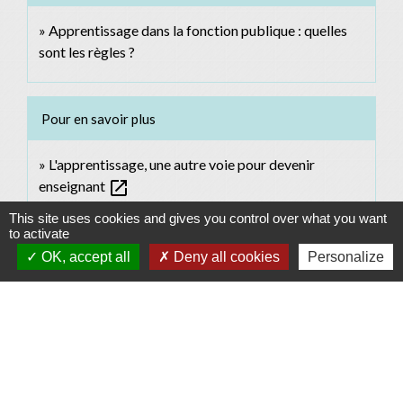
Apprentissage dans la fonction publique : quelles
sont les règles ?
Pour en savoir plus
L'apprentissage, une autre voie pour devenir
open_in_new
enseignant
Ministère chargé de l'éducation
This site uses cookies and gives you control over what you want
open_in_new
Devenir enseignant : préprofessionnalisation
to activate
Ministère chargé de l'éducation
OK, accept all
Deny all cookies
Personalize
Signaler une erreur sur cette page