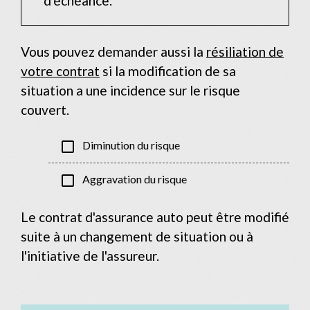
d'échéance.
Vous pouvez demander aussi la
résiliation de
votre contrat
si la modification de sa
situation a une incidence sur le risque
couvert.
check_box_outline_blank
Diminution du risque
check_box_outline_blank
Aggravation du risque
Le contrat d'assurance auto peut être modifié
suite à un changement de situation ou à
l'initiative de l'assureur.