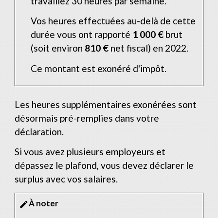
travaillez 30 heures par semaine.
Vos heures effectuées au-delà de cette
durée vous ont rapporté
1 000 €
brut
(soit environ
810 €
net fiscal) en 2022.
Ce montant est exonéré d'impôt.
Les heures supplémentaires exonérées sont
désormais pré-remplies dans votre
déclaration.
Si vous avez plusieurs employeurs et
dépassez le plafond, vous devez déclarer le
surplus avec vos salaires.
À noter
edit