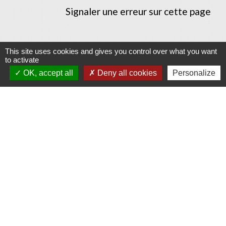
Signaler une erreur sur cette page
This site uses cookies and gives you control over what you want
to activate
Contacts
OK, accept all
Deny all cookies
Personalize
Commune d'Allan
Place du Champ-de-Mars
26780 Allan - FRANCE
+33 4 75 46 60 62
Contact par formulaire
Mentions légales
-
Politique de confidentialité
-