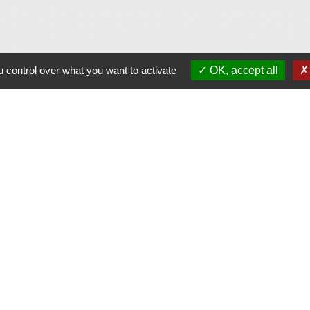
 control over what you want to activate
OK, accept all
Contacts
Commune d'Allan
Place du Champ-de-Mars
26780 Allan - FRANCE
+33 4 75 46 60 62
Contact par formulaire
tique de confidentialité
-
Accessibilité
-
Plan du sit