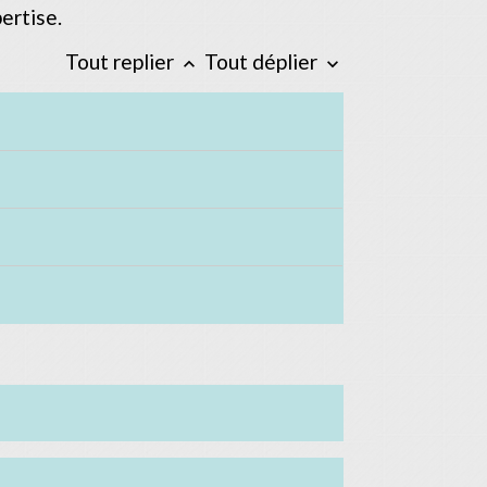
pertise.
Tout replier
Tout déplier
keyboard_arrow_up
keyboard_arrow_down