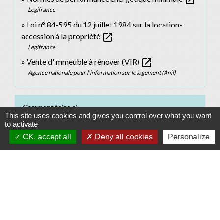
Legifrance
Loi n° 84-595 du 12 juillet 1984 sur la location-
open_in_new
accession à la propriété
Legifrance
open_in_new
Vente d'immeuble à rénover (VIR)
Agence nationale pour l'information sur le logement (Anil)
Comment faire si...
This site uses cookies and gives you control over what you want
to activate
Je veux obtenir un crédit immobilier
OK, accept all
Deny all cookies
Personalize
Signaler une erreur sur cette page
Contacts