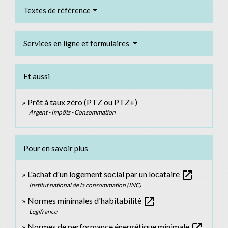
Textes de référence
Services en ligne et formulaires
Et aussi
Prêt à taux zéro (PTZ ou PTZ+)
Argent - Impôts - Consommation
Pour en savoir plus
open_in_new
L'achat d'un logement social par un locataire
Institut national de la consommation (INC)
open_in_new
Normes minimales d'habitabilité
Legifrance
open_in_new
Normes de performance énergétique minimale