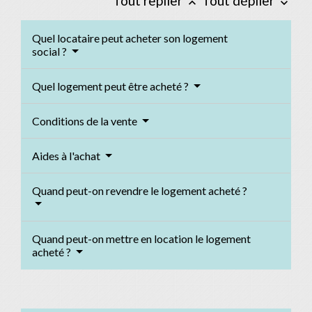
Tout replier
Tout déplier
keyboard_arrow_up
keyboard_arrow_down
Quel locataire peut acheter son logement
social ?
Quel logement peut être acheté ?
Conditions de la vente
Aides à l'achat
Quand peut-on revendre le logement acheté ?
Quand peut-on mettre en location le logement
acheté ?