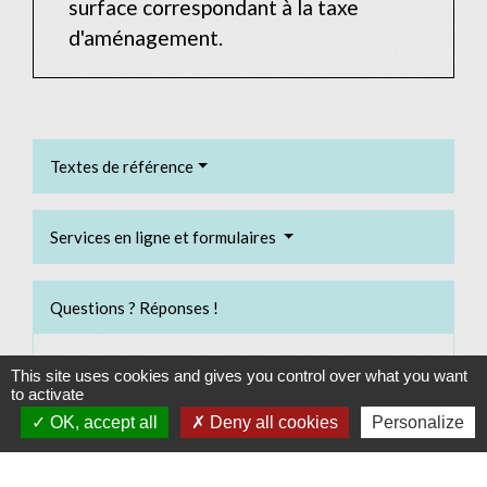
surface correspondant à la taxe
d'aménagement.
Textes de référence
Services en ligne et formulaires
Questions ? Réponses !
Dans quel cas doit-on recourir à un architecte ?
This site uses cookies and gives you control over what you want
to activate
Copropriétaires : quand demander l'autorisation pour
OK, accept all
Deny all cookies
Personalize
faire des travaux ?