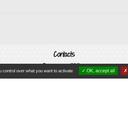
Contacts
Commune d'Allan
 control over what you want to activate
OK, accept all
Place du Champ-de-Mars
26780 Allan - FRANCE
+33 4 75 46 60 62
Contact par formulaire