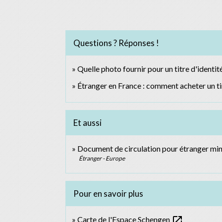
Questions ? Réponses !
Quelle photo fournir pour un titre d'identité 
Étranger en France : comment acheter un ti
Et aussi
Document de circulation pour étranger m
Étranger - Europe
Pour en savoir plus
open_in_new
Carte de l'Espace Schengen