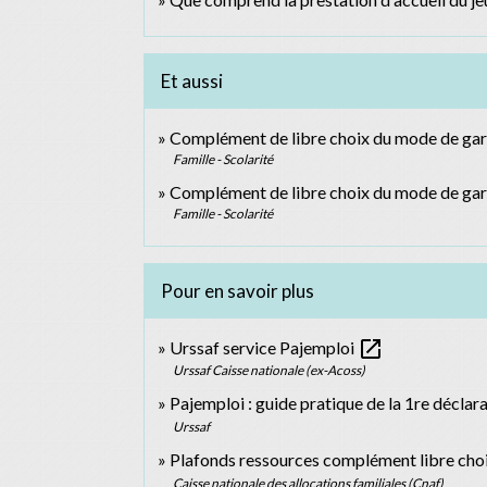
Et aussi
Complément de libre choix du mode de gar
Famille - Scolarité
Complément de libre choix du mode de ga
Famille - Scolarité
Pour en savoir plus
open_in_new
Urssaf service Pajemploi
Urssaf Caisse nationale (ex-Acoss)
Pajemploi : guide pratique de la 1re déclar
Urssaf
Plafonds ressources complément libre cho
Caisse nationale des allocations familiales (Cnaf)