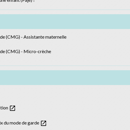
de (CMG) - Assistante maternelle
rde (CMG) - Micro-crèche
open_in_new
ation
open_in_new
ix du mode de garde