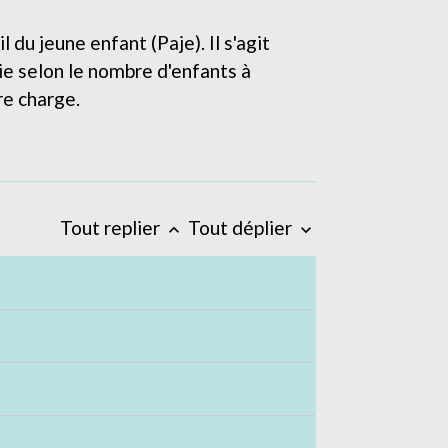
du jeune enfant (Paje). Il s'agit
ie selon le nombre d'enfants à
re charge.
Tout replier
Tout déplier
keyboard_arrow_up
keyboard_arrow_down