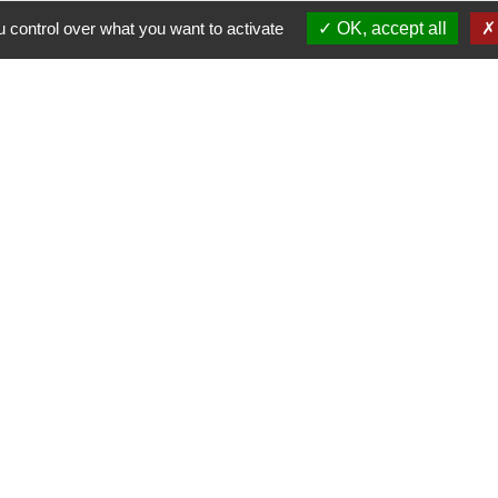
 control over what you want to activate
OK, accept all
Contacts
Commune d'Allan
Place du Champ-de-Mars
26780 Allan - FRANCE
+33 4 75 46 60 62
Contact par formulaire