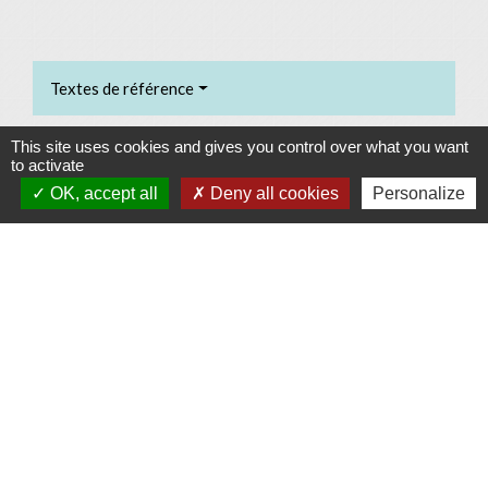
Textes de référence
This site uses cookies and gives you control over what you want
Services en ligne et formulaires
to activate
OK, accept all
Deny all cookies
Personalize
Signaler une erreur sur cette page
Contacts
Commune d'Allan
Place du Champ-de-Mars
26780 Allan - FRANCE
+33 4 75 46 60 62