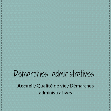
Démarches administratives
Accueil
Qualité de vie
Démarches
/
/
administratives