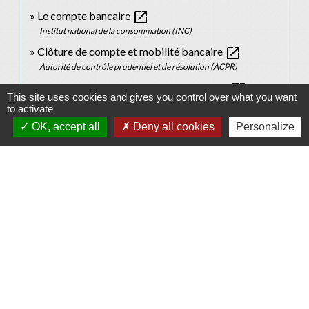
open_in_new
Le compte bancaire
Institut national de la consommation (INC)
open_in_new
Clôture de compte et mobilité bancaire
Autorité de contrôle prudentiel et de résolution (ACPR)
open_in_new
Comment rechercher un compte inactif ?
This site uses cookies and gives you control over what you want
Caisse des dépôts et consignations (CDC)
to activate
OK, accept all
Deny all cookies
Personalize
Signaler une erreur sur cette page
Contacts
Commune d'Allan
Place du Champ-de-Mars
26780 Allan - FRANCE
+33 4 75 46 60 62