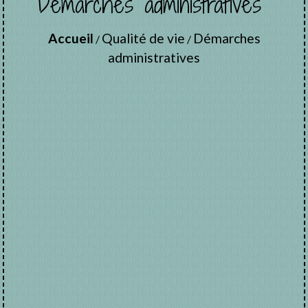
Démarches administratives
Accueil
Qualité de vie
Démarches
/
/
administratives