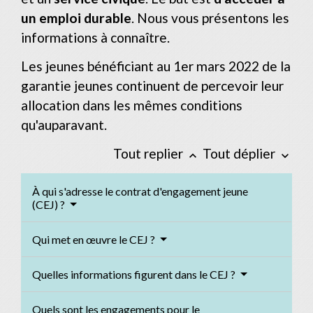
un emploi durable
. Nous vous présentons les
informations à connaître.
Les jeunes bénéficiant au 1
er
mars 2022 de la
garantie jeunes continuent de percevoir leur
allocation dans les mêmes conditions
qu'auparavant.
Tout replier
Tout déplier
keyboard_arrow_up
keyboard_arrow_down
À qui s'adresse le contrat d'engagement jeune
(CEJ) ?
Qui met en œuvre le CEJ ?
Quelles informations figurent dans le CEJ ?
Quels sont les engagements pour le