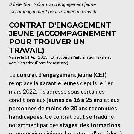
d'insertion
>
Contrat d'engagement jeune
(accompagnement pour trouver un travail)
CONTRAT D'ENGAGEMENT
JEUNE (ACCOMPAGNEMENT
POUR TROUVER UN
TRAVAIL)
Vérifié le 01 Apr 2023 - Direction de l'information légale et
administrative (Première ministre)
Le
contrat d'engagement jeune (CEJ)
remplace la garantie jeunes depuis le 1
er
mars 2022. Il s'adresse sous certaines
conditions aux
jeunes de 16 à 25 ans
et aux
personnes de moins de 30 ans reconnues
handicapées
. Ce contrat peut se traduire
notamment par des
stages
, des
formations
et un
service civique
. Le but est
d'accéder à