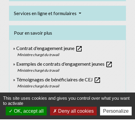
Services en ligne et formulaires
Pour en savoir plus
open_in_new
Contrat d'engagement jeune
Ministère chargé du travail
open_in_new
Exemples de contrats d'engagement jeunes
Ministère chargé du travail
open_in_new
Témoignages de bénéficiaires de CEJ
Ministère chargé du travail
open_in_new
Liste des parcours ou contrats
This site uses cookies and gives you control over what you want
Legifrance
to activate
open_in_new
Garantie jeune
OK, accept all
Deny all cookies
Personalize
Ministère chargé du travail