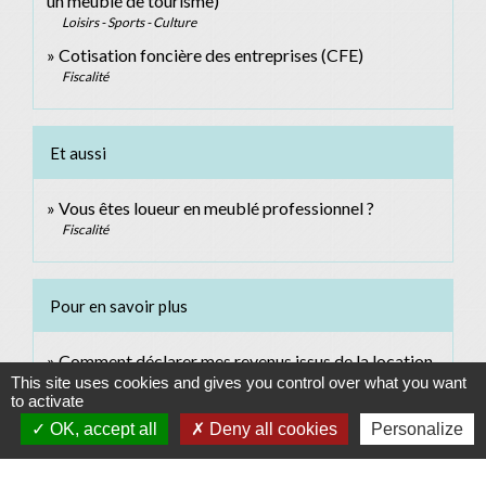
un meublé de tourisme)
Loisirs - Sports - Culture
Cotisation foncière des entreprises (CFE)
Fiscalité
Et aussi
Vous êtes loueur en meublé professionnel ?
Fiscalité
Pour en savoir plus
Comment déclarer mes revenus issus de la location
This site uses cookies and gives you control over what you want
open_in_new
meublée ?
to activate
Ministère chargé des finances
OK, accept all
Deny all cookies
Personalize
open_in_new
Site des impôts
Ministère chargé des finances