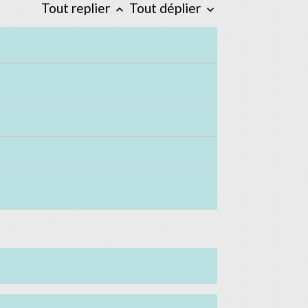
Tout replier
Tout déplier
keyboard_arrow_up
keyboard_arrow_down