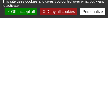
This site uses cookies and gives you control over what you want
to activate
Signaler une erreur sur cette page
OK, accept all
Deny all cookies
Personalize
Contacts
Commune d'Allan
Place du Champ-de-Mars
26780 Allan - FRANCE
+33 4 75 46 60 62
Contact par formulaire
Mentions légales
-
Politique de confidentialité
-