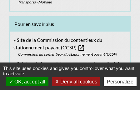
Transports - Mobilité
Pour en savoir plus
Site de la Commission du contentieux du
open_in_new
stationnement payant (CCSP)
Commission du contentieux du stationnement payant (CCSP)
Schéma de la procédure pour contester un forfait
This site uses cookies and gives you control over what you want
open_in_new
post-stationnement (FPS)
to activate
Commission du contentieux du stationnement payant (CCSP)
OK, accept all
Deny all cookies
Personalize
Signaler une erreur sur cette page
Contacts