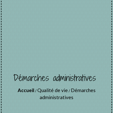
Démarches administratives
Accueil
Qualité de vie
Démarches
/
/
administratives