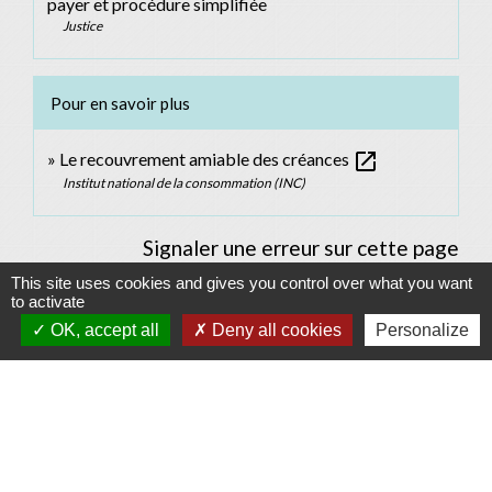
payer et procédure simplifiée
Justice
Pour en savoir plus
open_in_new
Le recouvrement amiable des créances
Institut national de la consommation (INC)
Signaler une erreur sur cette page
This site uses cookies and gives you control over what you want
to activate
OK, accept all
Deny all cookies
Personalize
Contacts
Commune d'Allan
Place du Champ-de-Mars
26780 Allan - FRANCE