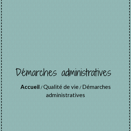
Démarches administratives
Accueil
Qualité de vie
Démarches
/
/
administratives