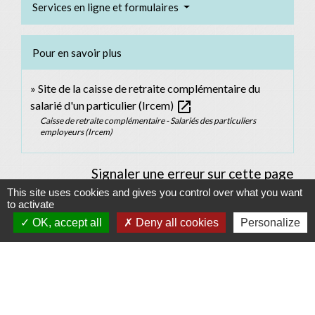
Services en ligne et formulaires
Pour en savoir plus
Site de la caisse de retraite complémentaire du
open_in_new
salarié d'un particulier (Ircem)
Caisse de retraite complémentaire - Salariés des particuliers
employeurs (Ircem)
Signaler une erreur sur cette page
This site uses cookies and gives you control over what you want
to activate
OK, accept all
Deny all cookies
Personalize
Contacts
Commune d'Allan
Place du Champ-de-Mars