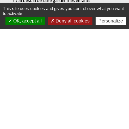
J'ai besoin de faire garder mes enfants
This site uses cookies and gives you control over what you want
to activate
Signaler une erreur sur cette page
OK, accept all
Deny all cookies
Personalize
Contacts
Commune d'Allan
Place du Champ-de-Mars
26780 Allan - FRANCE
+33 4 75 46 60 62
Contact par formulaire