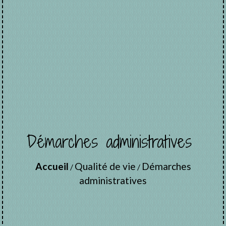
Démarches administratives
Accueil
Qualité de vie
Démarches
/
/
administratives