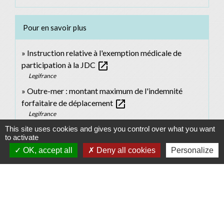
Pour en savoir plus
Instruction relative à l'exemption médicale de
open_in_new
participation à la JDC
Legifrance
Outre-mer : montant maximum de l'indemnité
open_in_new
forfaitaire de déplacement
Legifrance
open_in_new
Charte des droits et devoirs du citoyen français
This site uses cookies and gives you control over what you want
to activate
Ministère chargé de l'intérieur
OK, accept all
Deny all cookies
Personalize
open_in_new
FAQ sur la JDC
Ministère chargé de la défense
open_in_new
Pour contacter le CSNJ Perpignan
Ministère chargé de la défense
open_in_new
Service national universel
Ministère chargé de l'éducation